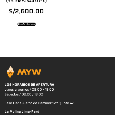
(YHJF18YJ6AXKO-X)
S/
2,600.00
Añadir al carrito
LOS HORARIOS DE APERTURA
Lunes a viernes / 09:00 – 18:00
Sábados / 09:00 / 13:00
Calle Juana Alarco de Dammert Mz Q Lote 42
La Molina Lima-Perú