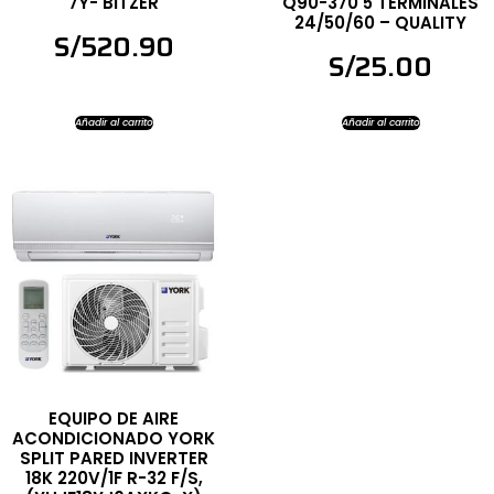
7Y- BITZER
Q90-370 5 TERMINALES
24/50/60 – QUALITY
S/
520.90
S/
25.00
Añadir al carrito
Añadir al carrito
EQUIPO DE AIRE
ACONDICIONADO YORK
SPLIT PARED INVERTER
18K 220V/1F R-32 F/S,