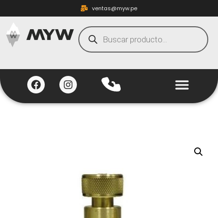
ventas@myw.pe