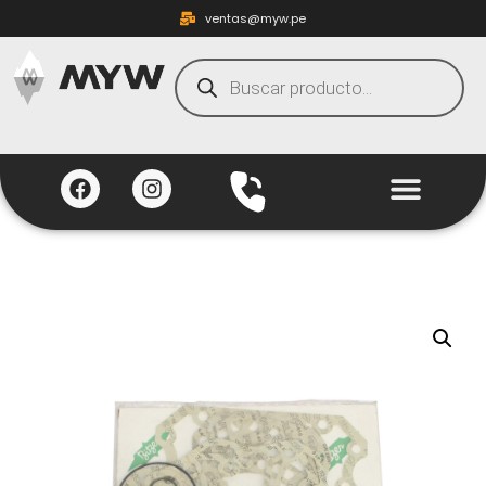
ventas@myw.pe