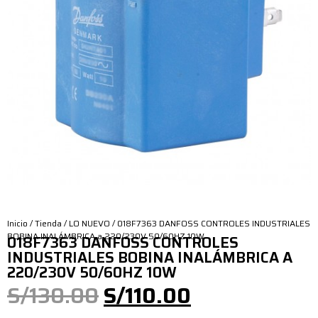
Inicio
/
Tienda
/
LO NUEVO
/ 018F7363 DANFOSS CONTROLES INDUSTRIALES
BOBINA INALÁMBRICA a 220/230V 50/60HZ 10W
018F7363 DANFOSS CONTROLES
INDUSTRIALES BOBINA INALÁMBRICA A
220/230V 50/60HZ 10W
S/
130.00
S/
110.00