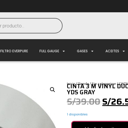
FILTRO EVERPURE
FULL GAUGE
GASES
ACEITES
Inicio
/
Tienda
/
Sin categorizar
/ CINT
CINTA 3 M VINYL DUC
YDS GRAY
S/
39.00
S/
26.
1 disponibles