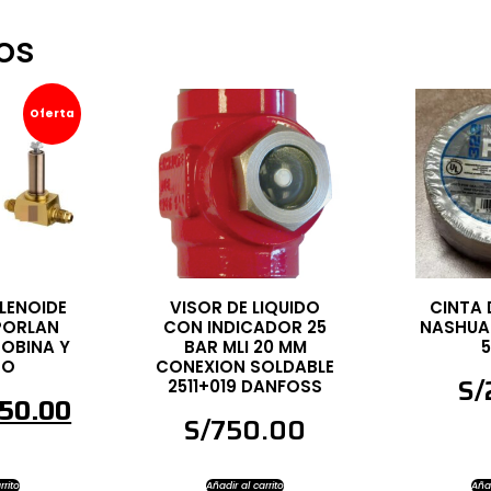
os
Oferta
LENOIDE
VISOR DE LIQUIDO
CINTA 
SPORLAN
CON INDICADOR 25
NASHUA 
OBINA Y
BAR MLI 20 MM
5
PO
CONEXION SOLDABLE
S/
2511+019 DANFOSS
50.00
S/
750.00
rrito
Añadir al carrito
Añad