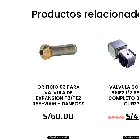
Productos relacionad
ORIFICIO 03 PARA
VALVULA SO
VALVULA DE
B10F2 1/2 
EXPANSION T2/TE2
COMPLETO B
068-2006 – DANFOSS
CUER
S/
60.00
S/
4
S/
510.00
Añadir al carrito
Añadir al ca