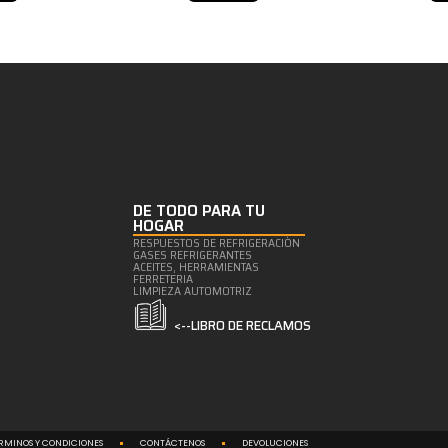
DE TODO PARA TU
HOGAR
RESPUESTOS DE REFRIGERACIÒN
GASES REFRIGERANTES
ACEITES, HERRAMIENTAS
FERRETERIA
LIMPIEZA AUTOMOTRIZ
<--LIBRO DE RECLAMOS
RMINOS Y CONDICIONES
CONTÁCTENOS
DEVOLUCIONES