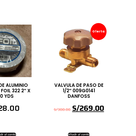
Oferta
DE ALUMINIO
VALVULA DE PASO DE
FOIL 322 2″ X
1/2″ 009G0141
0 YDS
DANFOSS
28.00
S/
269.00
S/
300.00
ir al carrito
Añadir al carrito