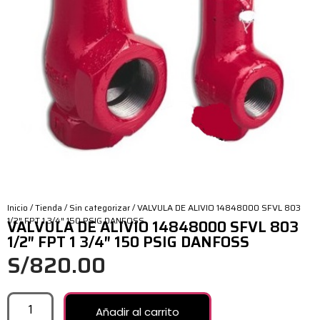
Inicio
/
Tienda
/
Sin categorizar
/ VALVULA DE ALIVIO 14848000 SFVL 803
1/2″ FPT 1 3/4″ 150 PSIG DANFOSS
VALVULA DE ALIVIO 14848000 SFVL 803
1/2″ FPT 1 3/4″ 150 PSIG DANFOSS
S/
820.00
Añadir al carrito