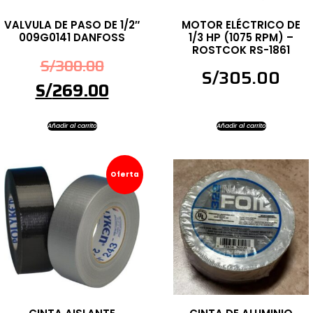
VALVULA DE PASO DE 1/2″
MOTOR ELÉCTRICO DE
009G0141 DANFOSS
1/3 HP (1075 RPM) –
ROSTCOK RS-1861
S/
300.00
S/
305.00
S/
269.00
Añadir al carrito
Añadir al carrito
Oferta