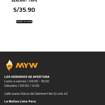
SEALANT TAPE
S/
35.90
Añadir al carrito
LOS HORARIOS DE APERTURA
Lunes a viernes / 09:00 – 18:00
Sábados / 09:00 / 13:00
Calle Juana Alarco de Dammert Mz Q Lote 42
La Molina Lima-Perú