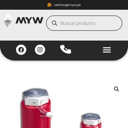
ventas@myw.pe