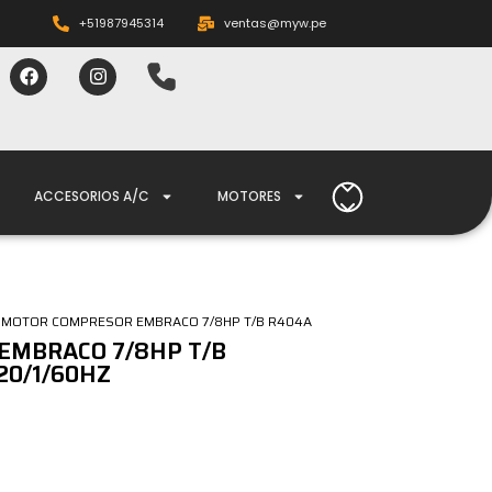
+51987945314
ventas@myw.pe
ACCESORIOS A/C
MOTORES
 MOTOR COMPRESOR EMBRACO 7/8HP T/B R404A
EMBRACO 7/8HP T/B
20/1/60HZ