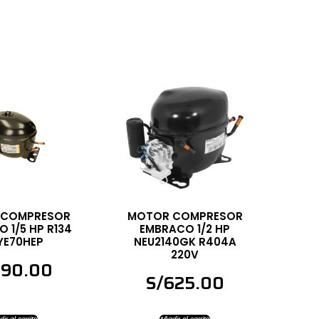
 COMPRESOR
MOTOR COMPRESOR
 1/5 HP R134
EMBRACO 1/2 HP
YE70HEP
NEU2140GK R404A
220V
590.00
S/
625.00
ir al carrito
Añadir al carrito