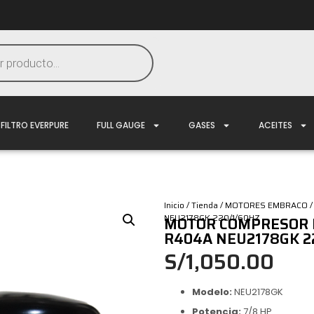
FILTRO EVERPURE
FULL GAUGE
GASES
ACEITES
Inicio
/
Tienda
/
MOTORES EMBRACO
/
NEU2178GK 220/1/60HZ
MOTOR COMPRESOR 
R404A NEU2178GK 2
S/
1,050.00
Modelo:
NEU2178GK
Potencia:
7/8 HP