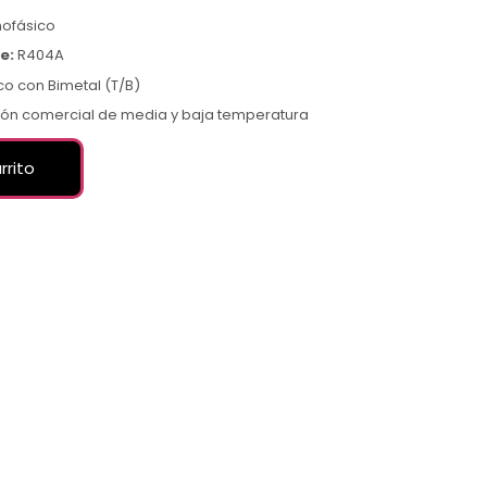
nofásico
e:
R404A
o con Bimetal (T/B)
ión comercial de media y baja temperatura
rrito