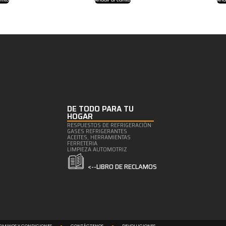
DE TODO PARA TU
HOGAR
RESPUESTOS DE REFRIGERACIÒN
GASES REFRIGERANTES
ACEITES, HERRAMIENTAS
FERRETERIA
LIMPIEZA AUTOMOTRIZ
<--LIBRO DE RECLAMOS
RMINOS Y CONDICIONES
CONTÁCTENOS
DEVOLUCIONES