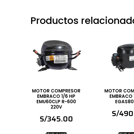
Productos relacionad
MOTOR COMPRESOR
MOTOR COM
EMBRACO 1/6 HP
EMBRACO 
EMU60CLP R-600
EGAS80
220V
S/
490
S/
345.00
Añadir al carrito
Añadir al ca