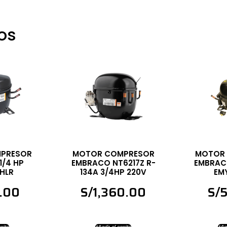
os
PRESOR
MOTOR COMPRESOR
MOTOR
1/4 HP
EMBRACO NT6217Z R-
EMBRACO
HLR
134A 3/4HP 220V
EM
.00
S/
1,360.00
S/
rrito
Añadir al carrito
Añad