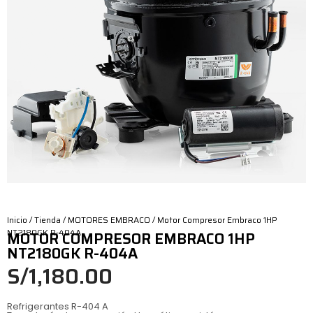
Inicio
/
Tienda
/
MOTORES EMBRACO
/ Motor Compresor Embraco 1HP
NT2180GK R-404A
MOTOR COMPRESOR EMBRACO 1HP
NT2180GK R-404A
S/
1,180.00
Refrigerantes
R-404 A