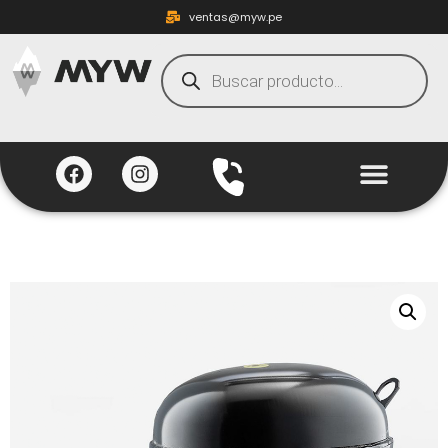
ventas@myw.pe