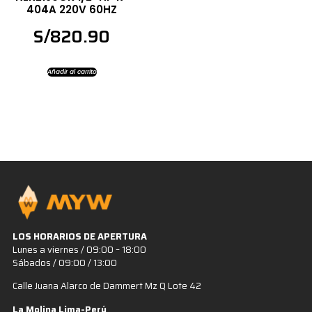
404A 220V 60HZ
S/
820.90
Añadir al carrito
LOS HORARIOS DE APERTURA
Lunes a viernes / 09:00 – 18:00
Sábados / 09:00 / 13:00
Calle Juana Alarco de Dammert Mz Q Lote 42
La Molina Lima-Perú