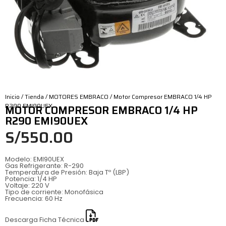
Inicio
/
Tienda
/
MOTORES EMBRACO
/ Motor Compresor EMBRACO 1/4 HP
R290 EMI90UEX
MOTOR COMPRESOR EMBRACO 1/4 HP
R290 EMI90UEX
S/
550.00
Modelo: EMI90UEX
Gas Refrigerante: R-290
Temperatura de Presión: Baja Tº (LBP)
Potencia: 1/4 HP
Voltaje: 220 V
Tipo de corriente: Monofásica
Frecuencia: 60 Hz
Descarga Ficha Técnica