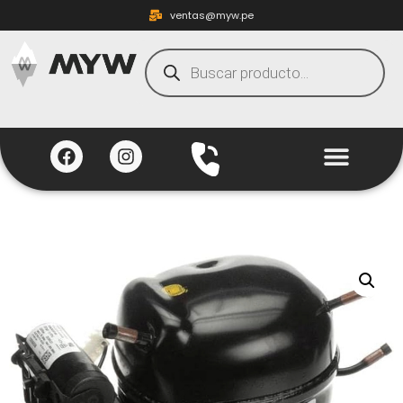
ventas@myw.pe