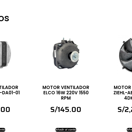
os
TILADOR
MOTOR VENTILADOR
MOTOR 
-DA01-01
ELCO 16W 220V 1550
ZIEHL-A
RPM
4DK
.00
S/
145.00
S/
2
rrito
Añadir al carrito
Añad