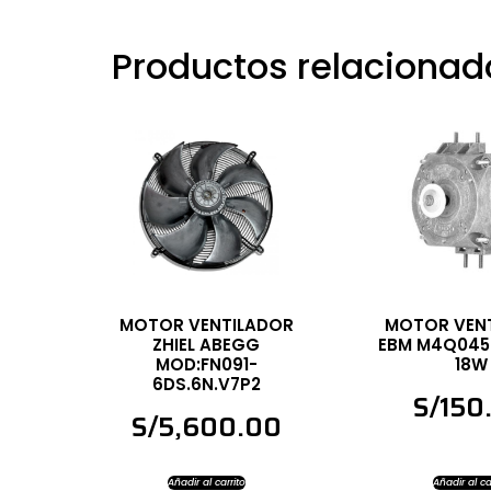
Productos relacionad
MOTOR VENTILADOR
MOTOR VEN
ZHIEL ABEGG
EBM M4Q045
MOD:FN091-
18W
6DS.6N.V7P2
S/
150
S/
5,600.00
Añadir al carrito
Añadir al ca