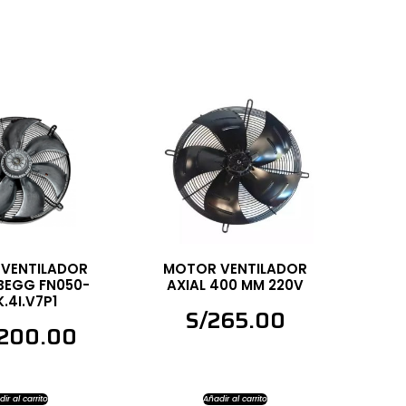
VENTILADOR
MOTOR VENTILADOR
BEGG FN050-
AXIAL 400 MM 220V
.4I.V7P1
S/
265.00
,200.00
ir al carrito
Añadir al carrito