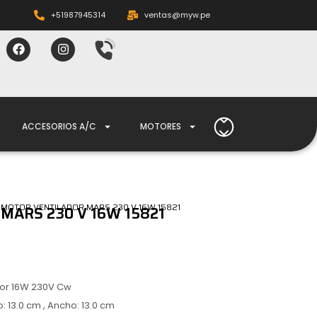
+51987945314
ventas@myw.pe
ACCESORIOS A/C
MOTORES
 MOTOR VENTILADOR MARS 230 V 16W 15821
MARS 230 V 16W 15821
otor 16W 230V Cw
o: 13.0 cm , Ancho: 13.0 cm