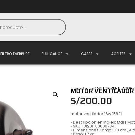
FILTRO EVERPURE
FULL GAUGE
GASES
ACEITES
Inicio
/
Tienda
/
MOTOR VENTILADOR
/
MOTOR VENTILADOR 
S/
200.00
motor ventilador 16w 15821
• Descripción en ingles: Mars M
• SKU: 181201-00000704
• Dimensiones: Largo: 11.0 cm , Alt
• Peso: 1.7 kg