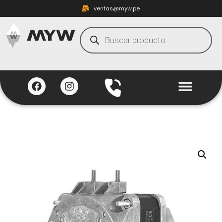
ventas@myw.pe