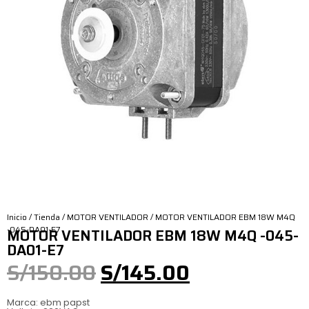
Inicio
/
Tienda
/
MOTOR VENTILADOR
/ MOTOR VENTILADOR EBM 18W M4Q
-045-DA01-E7
MOTOR VENTILADOR EBM 18W M4Q -045-
DA01-E7
S/
150.00
S/
145.00
Marca: ebm papst