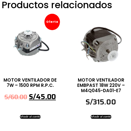
Productos relacionados
Oferta
MOTOR VENTILADOR DE
MOTOR VENTILADOR
7W – 1500 RPM R.P.C.
EMBPAST 18W 220V –
M4Q045-DA01-E7
S/
45.00
S/
60.00
S/
315.00
Añadir al carrito
Añadir al carrito