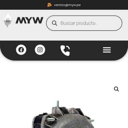
ventas@myw.pe