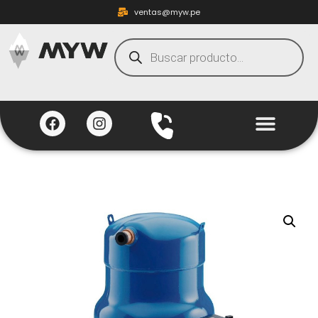
ventas@myw.pe