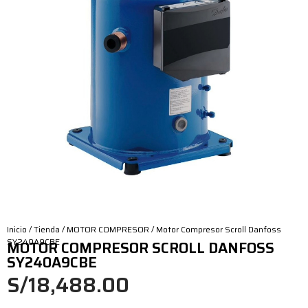
Inicio
/
Tienda
/
MOTOR COMPRESOR
/ Motor Compresor Scroll Danfoss
SY240A9CBE
MOTOR COMPRESOR SCROLL DANFOSS
SY240A9CBE
S/
18,488.00