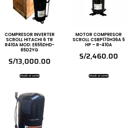
COMPRESOR INVERTER
MOTOR COMPRESOR
SCROLL HITACHI 6 TR
SCROLL CSBP170H36A 5
R410A MOD: E655DHD-
HP – R-410A
65D2YG
S/
2,460.00
S/
13,000.00
Añadir al carrito
Añadir al carrito