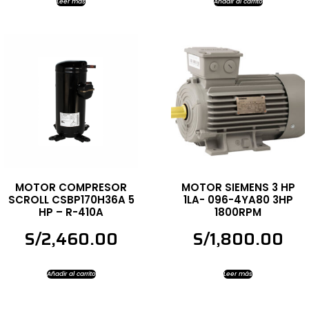
Leer más
Añadir al carrito
MOTOR COMPRESOR
MOTOR SIEMENS 3 HP
SCROLL CSBP170H36A 5
1LA- 096-4YA80 3HP
HP – R-410A
1800RPM
S/
2,460.00
S/
1,800.00
Añadir al carrito
Leer más