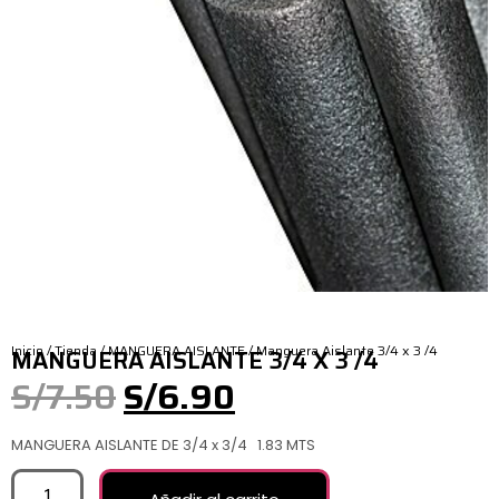
Inicio
/
Tienda
/
MANGUERA AISLANTE
/ Manguera Aislante 3/4 x 3 /4
MANGUERA AISLANTE 3/4 X 3 /4
S/
7.50
S/
6.90
MANGUERA AISLANTE DE 3/4 x 3/4 1.83 MTS