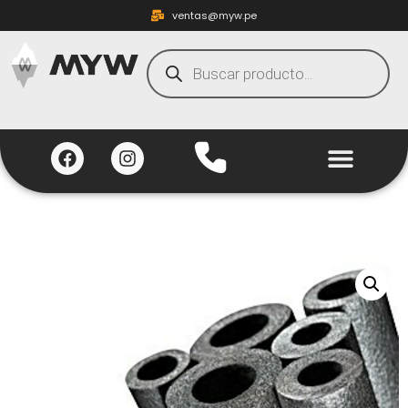
ventas@myw.pe