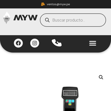
ventas@myw.pe