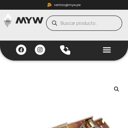
ventas@myw.pe