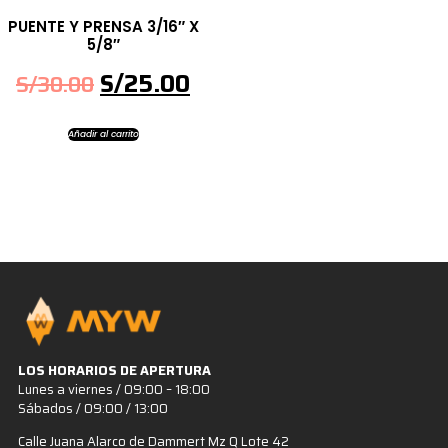
PUENTE Y PRENSA 3/16″ X
5/8″
S/
25.00
S/
30.00
Añadir al carrito
LOS HORARIOS DE APERTURA
Lunes a viernes / 09:00 – 18:00
Sábados / 09:00 / 13:00
Calle Juana Alarco de Dammert Mz Q Lote 42