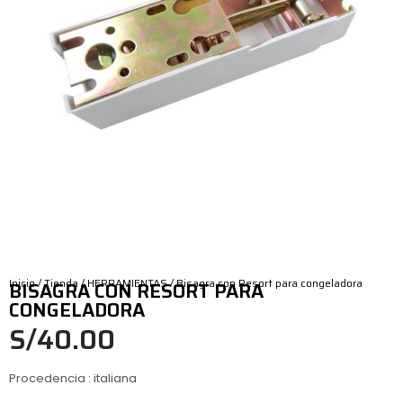
Inicio
/
Tienda
/
HERRAMIENTAS
/ Bisagra con Resort para congeladora
BISAGRA CON RESORT PARA
CONGELADORA
S/
40.00
Procedencia : italiana