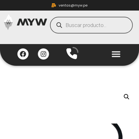
ventas@myw.pe