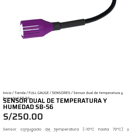
Inicio
/
Tienda
/
FULL GAUGE
/
SENSORES
/ Sensor dual de temperatura y
humedad SB-56
SENSOR DUAL DE TEMPERATURA Y
HUMEDAD SB-56
S/
250.00
Sensor conjugado de temperatura (-10ºC hasta 70ºC) y