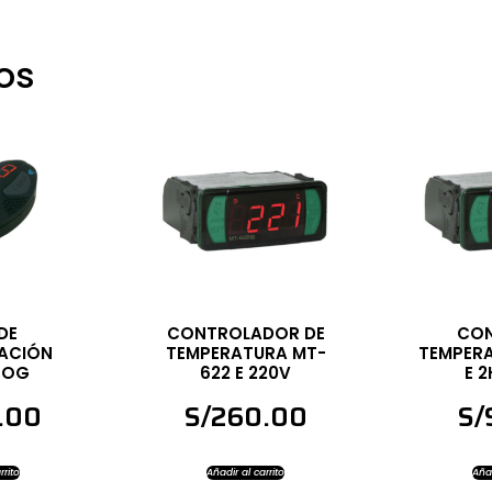
os
DE
CONTROLADOR DE
CON
ACIÓN
TEMPERATURA MT-
TEMPERA
ROG
622 E 220V
E 
.00
S/
260.00
S/
rrito
Añadir al carrito
Añad