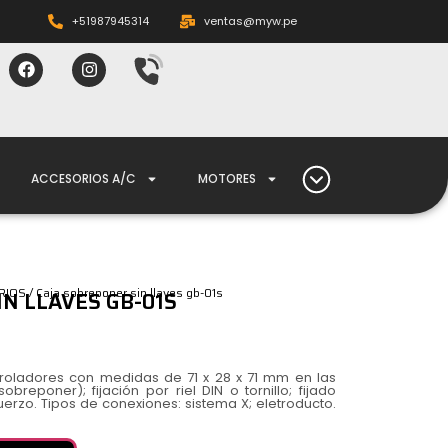
+51987945314
ventas@myw.pe
ACCESORIOS A/C
MOTORES
RIOS
/ Caja sobreponer sin llaves gb-01s
N LLAVES GB-01S
troladores con medidas de 71 x 28 x 71 mm en las
obreponer); fijación por riel DIN o tornillo; fijado
uerzo. Tipos de conexiones: sistema X; eletroducto.