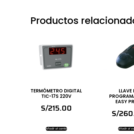
Productos relacionad
TERMÓMETRO DIGITAL
LLAVE 
TIC-17S 220V
PROGRAM
EASY P
S/
215.00
S/
260
Añadir al carrito
Añadir al ca