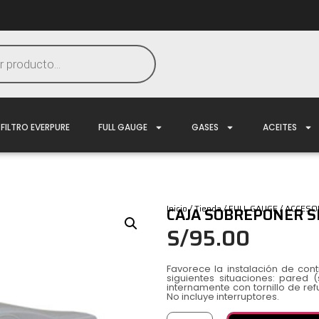
FILTRO EVERPURE
FULL GAUGE
GASES
ACEITES
Inicio
/
Tienda
/
FULL GAUGE
/
ACCESO
CAJA SOBREPONER SI
S/
95.00
Favorece la instalación de con
siguientes situaciones: pared (s
internamente con tornillo de ref
No incluye interruptores.