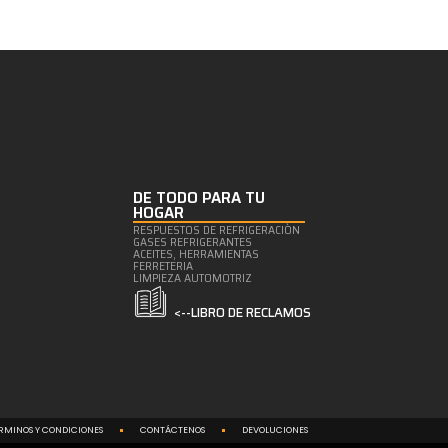
DE TODO PARA TU
HOGAR
RESPUESTOS DE REFRIGERACIÒN
GASES REFRIGERANTES
ACEITES, HERRAMIENTAS
FERRETERIA
LIMPIEZA AUTOMOTRIZ
<--LIBRO DE RECLAMOS
RMINOS Y CONDICIONES
CONTÁCTENOS
DEVOLUCIONES