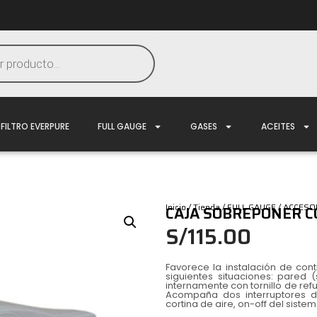
FILTRO EVERPURE
FULL GAUGE
GASES
ACEITES
Inicio
/
Tienda
/
FULL GAUGE
/
ACCESO
CAJA SOBREPONER C
S/
115.00
Favorece la instalación de con
siguientes situaciones: pared (s
internamente con tornillo de ref
Acompaña dos interruptores d
cortina de aire, on-off del sistem