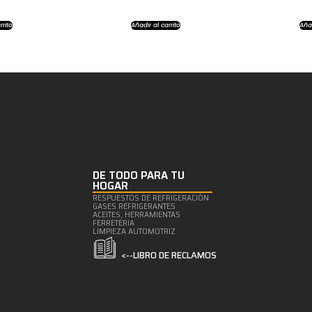
rrito
Añadir al carrito
Añad
DE TODO PARA TU
HOGAR
RESPUESTOS DE REFRIGERACIÒN
GASES REFRIGERANTES
ACEITES, HERRAMIENTAS
FERRETERIA
LIMPIEZA AUTOMOTRIZ
<--LIBRO DE RECLAMOS