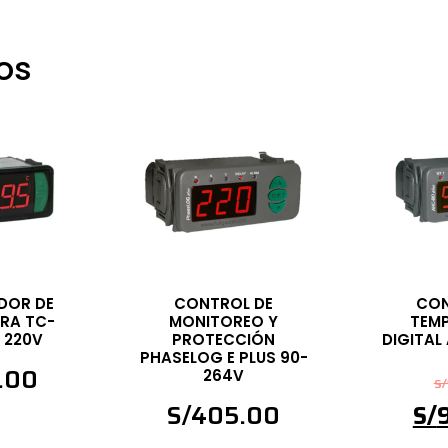
os
DOR DE
CONTROL DE
CON
RA TC-
MONITOREO Y
TEM
 220V
PROTECCIÓN
DIGITAL
PHASELOG E PLUS 90-
.00
264V
S/
S/
405.00
S/