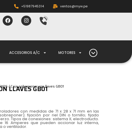
+51987945314
ventas@myw.pe
ACCESORIOS A/C
MOTORES
RIOS
/ Caja sobreponer con llaves GB01
ON LLAVES GB01
troladores con medidas de 71 x 28 x 71 mm en las
obreponer); fijación por riel DIN o tornillo; fijado
uerzo. Tipos de conexiones: sistema X; electroducto.
e 16 Amperes que pueden accionar luz interna,
a o ventilador.