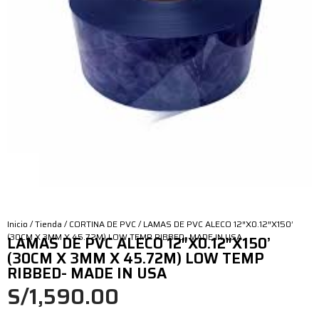
Inicio
/
Tienda
/
CORTINA DE PVC
/ LAMAS DE PVC ALECO 12″X0.12″X150’
(30CM X 3MM X 45.72M) LOW TEMP RIBBED- MADE IN USA
LAMAS DE PVC ALECO 12″X0.12″X150’
(30CM X 3MM X 45.72M) LOW TEMP
RIBBED- MADE IN USA
S/
1,590.00