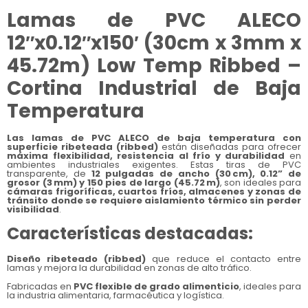
Lamas de PVC ALECO
12″x0.12″x150′ (30cm x 3mm x
45.72m) Low Temp Ribbed –
Cortina Industrial de Baja
Temperatura
Las lamas de PVC ALECO de baja temperatura con
superficie ribeteada (ribbed)
están diseñadas para ofrecer
máxima flexibilidad, resistencia al frío y durabilidad
en
ambientes industriales exigentes. Estas tiras de PVC
transparente, de
12 pulgadas de ancho (30 cm), 0.12” de
grosor (3 mm) y 150 pies de largo (45.72 m)
, son ideales para
cámaras frigoríficas, cuartos fríos, almacenes y zonas de
tránsito donde se requiere aislamiento térmico sin perder
visibilidad
.
Características destacadas:
Diseño ribeteado (ribbed)
que reduce el contacto entre
lamas y mejora la durabilidad en zonas de alto tráfico.
Fabricadas en
PVC flexible de grado alimenticio
, ideales para
la industria alimentaria, farmacéutica y logística.