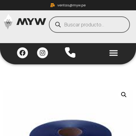
ventas@myw.pe