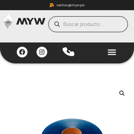
ventas@myw.pe