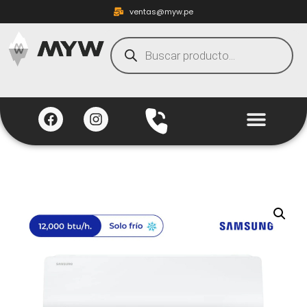
ventas@myw.pe