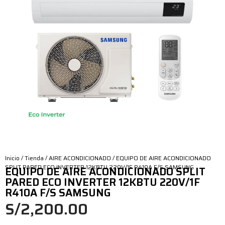
Inicio
/
Tienda
/
AIRE ACONDICIONADO
/ EQUIPO DE AIRE ACONDICIONADO
SPLIT PARED ECO INVERTER 12KBTU 220V/1F R410A F/S SAMSUNG
EQUIPO DE AIRE ACONDICIONADO SPLIT
PARED ECO INVERTER 12KBTU 220V/1F
R410A F/S SAMSUNG
S/
2,200.00