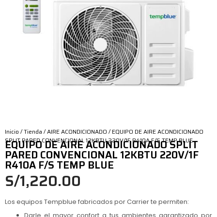
Inicio
/
Tienda
/
AIRE ACONDICIONADO
/ EQUIPO DE AIRE ACONDICIONADO
SPLIT PARED CONVENCIONAL 12KBTU 220V/1F R410A F/S TEMP BLUE
EQUIPO DE AIRE ACONDICIONADO SPLIT
PARED CONVENCIONAL 12KBTU 220V/1F
R410A F/S TEMP BLUE
S/
1,220.00
Los equipos Tempblue fabricados por Carrier te permiten:
Darle el mayor confort a tus ambientes garantizado por