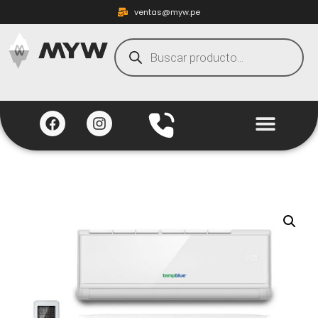
ventas@myw.pe