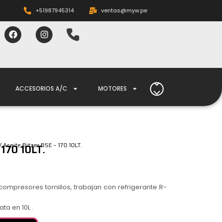
+51987945314
ventas@myw.pe
ACCESORIOS A/C
MOTORES
/ Aceite Bitzer BSE – 170 10LT.
170 10LT.
 compresores tornillos, trabajan con refrigerante R-
ta en 10L .