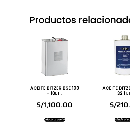
Productos relacionad
ACEITE BITZER BSE 100
ACEITE BITZ
– 10LT .
32 1 L
S/
1,100.00
S/
210
Añadir al carrito
Añadir al ca