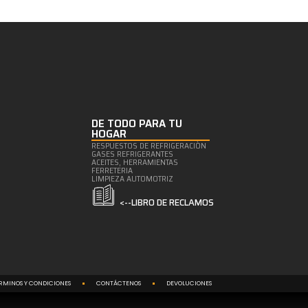
DE TODO PARA TU
HOGAR
RESPUESTOS DE REFRIGERACIÒN
GASES REFRIGERANTES
ACEITES, HERRAMIENTAS
FERRETERIA
LIMPIEZA AUTOMOTRIZ
<--LIBRO DE RECLAMOS
RMINOS Y CONDICIONES
CONTÁCTENOS
DEVOLUCIONES