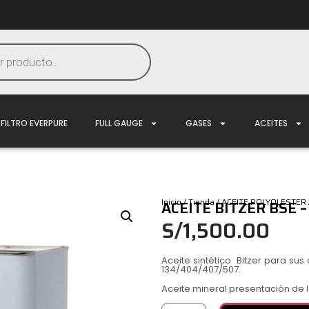
FILTRO EVERPURE
FULL GAUGE
GASES
ACEITES
Inicio
/
Tienda
/
ACEITE POLYOLESTER
ACEITE BITZER BSE – 
S/
1,500.00
Aceite sintético Bitzer para sus
134/404/407/507.
Aceite mineral presentación de la