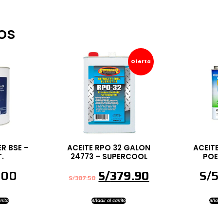
os
Oferta
ER BSE –
ACEITE RPO 32 GALON
ACEIT
T.
24773 – SUPERCOOL
POE
.00
S/
379.90
S/
S/
387.50
rrito
Añadir al carrito
Añad