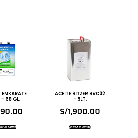
E EMKARATE
ACEITE BITZER BVC32
 – 68 GL.
– 5LT.
590.00
S/
1,900.00
ir al carrito
Añadir al carrito