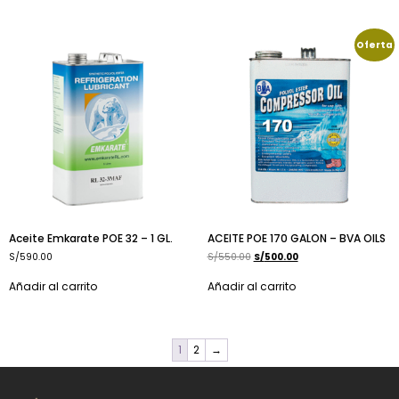
Oferta
Aceite Emkarate POE 32 – 1 GL.
ACEITE POE 170 GALON – BVA OILS
S/
590.00
S/
550.00
S/
500.00
Añadir al carrito
Añadir al carrito
1
2
→