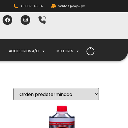
+51987945314
ventas@myw.pe
ACCESORIOS A/C
MOTORES