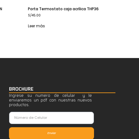
AN
Porta Termostato caja acrílica THP36
S/
45.00
Leer más
BROCHURE
Ingrese su numero de celular y le
enviaremos un pdf con nuestras nuevos
productos.
Enviar