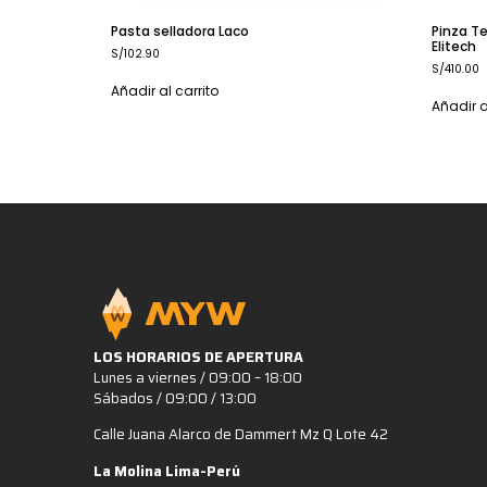
Pasta selladora Laco
Pinza T
Elitech
S/
102.90
S/
410.00
Añadir al carrito
Añadir a
LOS HORARIOS DE APERTURA
Lunes a viernes / 09:00 – 18:00
Sábados / 09:00 / 13:00
Calle Juana Alarco de Dammert Mz Q Lote 42
La Molina Lima-Perú