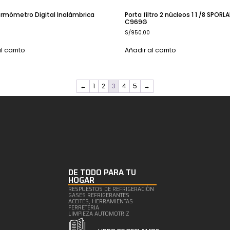
ermómetro Digital Inalámbrica
Porta filtro 2 núcleos 1 1 /8 SPORL
C969G
S/
950.00
l carrito
Añadir al carrito
←
1
2
3
4
5
→
DE TODO PARA TU
HOGAR
RESPUESTOS DE REFRIGERACIÒN
GASES REFRIGERANTES
ACEITES, HERRAMIENTAS
FERRETERIA
LIMPIEZA AUTOMOTRIZ