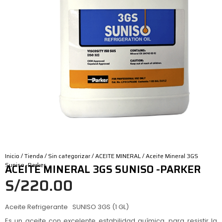
Inicio
/
Tienda
/
Sin categorizar
/
ACEITE MINERAL
/ Aceite Mineral 3GS
Suniso -Parker
ACEITE MINERAL 3GS SUNISO -PARKER
S/
220.00
Aceite Refrigerante SUNISO 3GS (1 GL)
Es un aceite con excelente estabilidad química, para resistir la