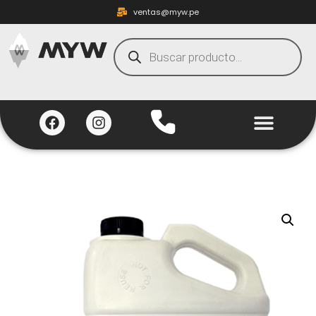
ventas@myw.pe