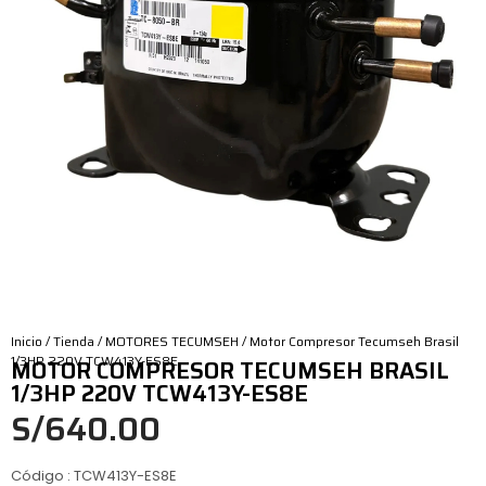
Inicio
/
Tienda
/
MOTORES TECUMSEH
/ Motor Compresor Tecumseh Brasil
1/3HP 220V TCW413Y-ES8E
MOTOR COMPRESOR TECUMSEH BRASIL
1/3HP 220V TCW413Y-ES8E
S/
640.00
Código : TCW413Y-ES8E