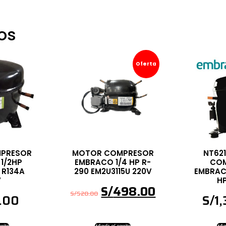
os
Oferta
PRESOR
MOTOR COMPRESOR
NT62
1/2HP
EMBRACO 1/4 HP R-
CO
 R134A
290 EM2U3115U 220V
EMBRAC
V
H
S/
498.00
S/
520.00
.00
S/
1
rrito
Añadir al carrito
Añad