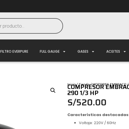
FILTRO EVERPURE
FULL GAUGE
GASES
ACEITES
Inicio
/
Tienda
/
MOTORES EMBRACO
/
COMPRESOR EMBRACO
290 1/3 HP
S/
520.00
Características destacadas
Voltaje: 220V / 60Hz