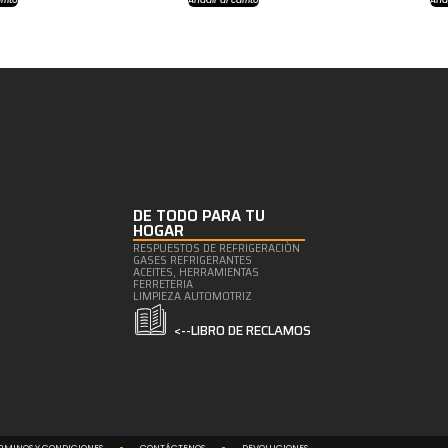
DE TODO PARA TU
HOGAR
RESPUESTOS DE REFRIGERACIÒN
GASES REFRIGERANTES
ACEITES, HERRAMIENTAS
FERRETERIA
LIMPIEZA AUTOMOTRIZ
<--LIBRO DE RECLAMOS
RMINOS Y CONDICIONES
CONTÁCTENOS
DEVOLUCIONES