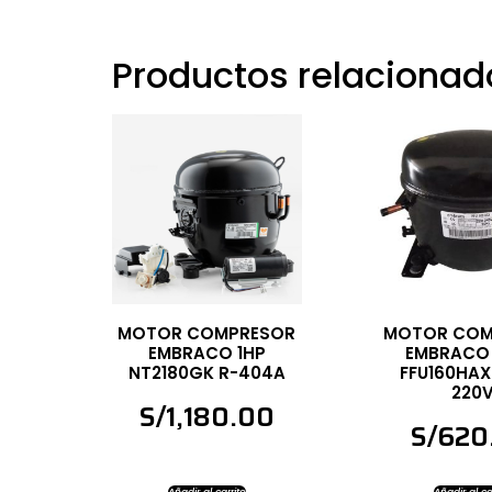
Productos relacionad
MOTOR COMPRESOR
MOTOR COM
EMBRACO 1HP
EMBRACO 
NT2180GK R-404A
FFU160HAX
220
S/
1,180.00
S/
620
Añadir al carrito
Añadir al ca