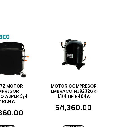
17Z MOTOR
MOTOR COMPRESOR
MPRESOR
EMBRACO NJ9232GK
O ASPER 3/4
1.1/4 HP R404A
P R134A
S/
1,360.00
,360.00
ir al carrito
Añadir al carrito