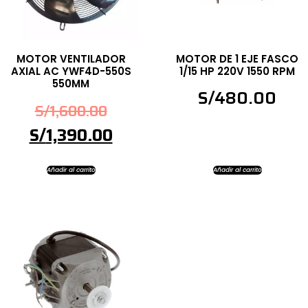
MOTOR VENTILADOR
MOTOR DE 1 EJE FASCO
AXIAL AC YWF4D-550S
1/15 HP 220V 1550 RPM
550MM
S/
480.00
S/
1,600.00
S/
1,390.00
Añadir al carrito
Añadir al carrito