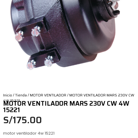
Inicio
/
Tienda
/
MOTOR VENTILADOR
/ MOTOR VENTILADOR MARS 230V CW
4W 15221
MOTOR VENTILADOR MARS 230V CW 4W
15221
S/
175.00
motor ventilador 4w 15221