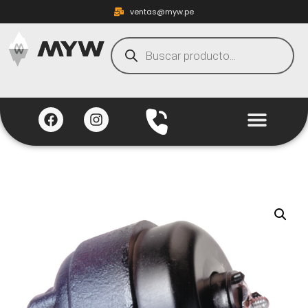
ventas@myw.pe