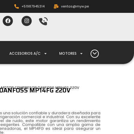
+51987945314
ventas@myw.pe
ACCESORIOS A/C
MOTORES
/ MOTOR COMPRESOR DANFOSS MP14FG 220V
DANFOSS MP14FG 220V
s una solución confiable y duradera diseñada para
rigeración comercial e industrial. Con su excelente
vel de ruido, este motor garantiza un rendimiento
s exigentes. Compatible con una amplia gama de
nsadoras, el MP14FG es ideal para asegurar un
le.