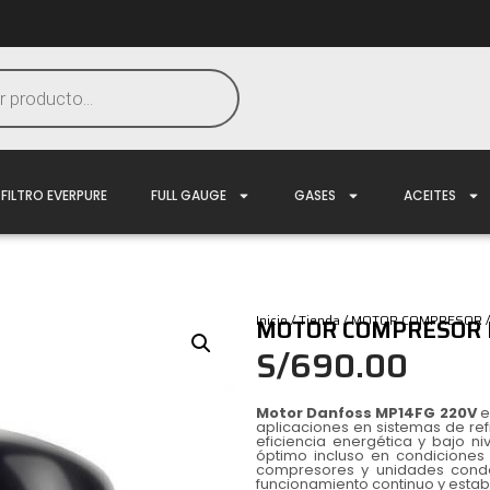
FILTRO EVERPURE
FULL GAUGE
GASES
ACEITES
Inicio
/
Tienda
/
MOTOR COMPRESOR
MOTOR COMPRESOR 
S/
690.00
Motor Danfoss MP14FG 220V
e
aplicaciones en sistemas de ref
eficiencia energética y bajo ni
óptimo incluso en condicione
compresores y unidades conde
funcionamiento continuo y estab