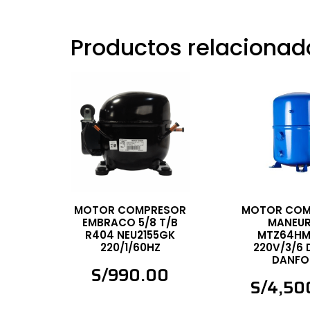
Productos relacionad
MOTOR COMPRESOR
MOTOR COM
EMBRACO 5/8 T/B
MANEU
R404 NEU2155GK
MTZ64HM
220/1/60HZ
220V/3/6 
DANFO
S/
990.00
S/
4,50