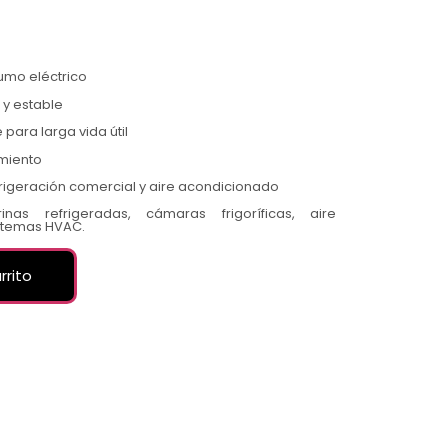
sumo eléctrico
 y estable
 para larga vida útil
imiento
frigeración comercial y aire acondicionado
inas refrigeradas, cámaras frigoríficas, aire
istemas HVAC.
rrito