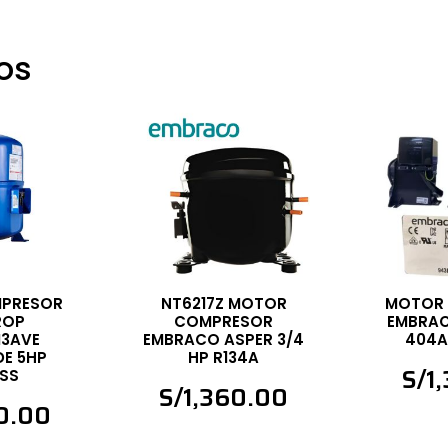
os
PRESOR
NT6217Z MOTOR
MOTOR
ROP
COMPRESOR
EMBRACO
3AVE
EMBRACO ASPER 3/4
404A
DE 5HP
HP R134A
S/
1
SS
S/
1,360.00
0.00