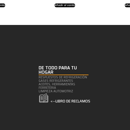
rrito
Añadir al carrito
Añad
DE TODO PARA TU
HOGAR
RESPUESTOS DE REFRIGERACIÒN
GASES REFRIGERANTES
ACEITES, HERRAMIENTAS
FERRETERIA
LIMPIEZA AUTOMOTRIZ
<--LIBRO DE RECLAMOS