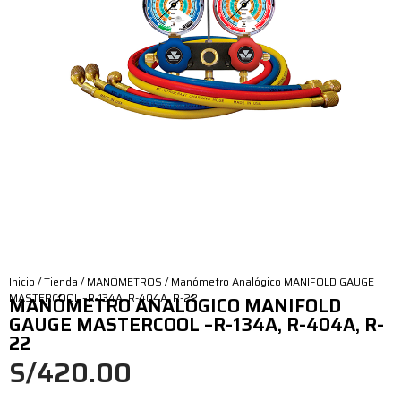
Inicio
/
Tienda
/
MANÓMETROS
/ Manómetro Analógico MANIFOLD GAUGE
MASTERCOOL –R-134A, R-404A, R-22
MANÓMETRO ANALÓGICO MANIFOLD
GAUGE MASTERCOOL –R-134A, R-404A, R-
22
S/
420.00