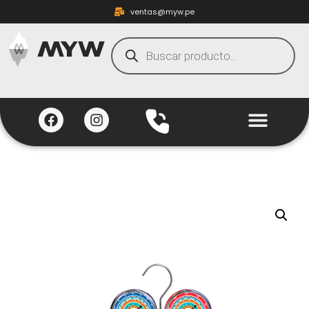
ventas@myw.pe