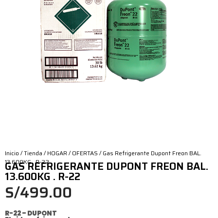
Inicio
/
Tienda
/
HOGAR
/
OFERTAS
/ Gas Refrigerante Dupont Freon BAL.
13.600KG . R-22
GAS REFRIGERANTE DUPONT FREON BAL.
13.600KG . R-22
S/
499.00
R-22 – DUPONT