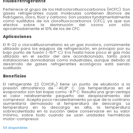
Fluido refrigerante
Pertenece al grupo de los Hidroclorofluorocarbonos (HCFC). Son
gases refrigerantes cuyas moléculas contienen átomos de
hidrógeno, cloro, flúor y carbono. Son usados fundamentalmente
como sustitutos de los clorofluorocarbonos (CFC), ya que sus
efectos sobre la disminución del ozono son sólo
aproximadamente el 10% de los de CFC.
Aplicaciones
El R-22 o clorodifluorometano es un gas incoloro, comúnmente
utilizado para los equipos de refrigeración, en principio por su
bajo punto de fusión (-157º C). Era hasta hace poco el gas más
utilizado en el sector del aire acondicionado, tanto para
instalaciones domiciliarias como industriales, aunque debido al
desarrollo de gases refrigerantes ecológicos está siendo
sustituido.
Beneficios
El refrigerante 22 (CHCIF
) tiene un punto de ebullición a la
2
presión atmosférica de -40,8º C. Las temperaturas en el
evaporador son tan bajas como -87º C. Resulta una gran ventaja
el calor relativamente pequeño del desplazamiento del
compresor. Acepta poco recalentamiento ya que de lo contrario
aumentaría demasiado al temperatura de descarga. La
temperatura en la descarga es alta, la temperatura
sobrecalentada en la succión debe conservarse en su valor
mínimo, sobre todo cuando se usan unidades herméticas
motor-compresor.
59 disponibles