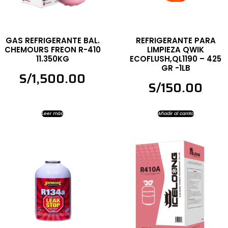
GAS REFRIGERANTE BAL.
REFRIGERANTE PARA
CHEMOURS FREON R-410
LIMPIEZA QWIK
11.350KG
ECOFLUSH,QL1190 – 425
GR -1LB
S/
1,500.00
S/
150.00
Leer más
Añadir al carrito