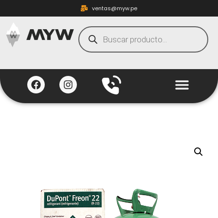
ventas@myw.pe