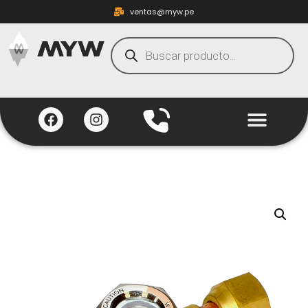
ventas@myw.pe