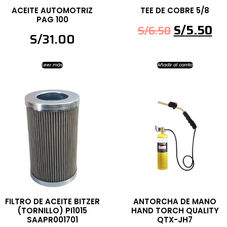
ACEITE AUTOMOTRIZ
TEE DE COBRE 5/8
PAG 100
S/
5.50
S/
6.50
S/
31.00
Leer más
Añadir al carrito
FILTRO DE ACEITE BITZER
ANTORCHA DE MANO
(TORNILLO) PI1015
HAND TORCH QUALITY
SAAPR001701
QTX-JH7