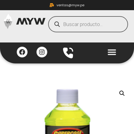
ventas@myw.pe