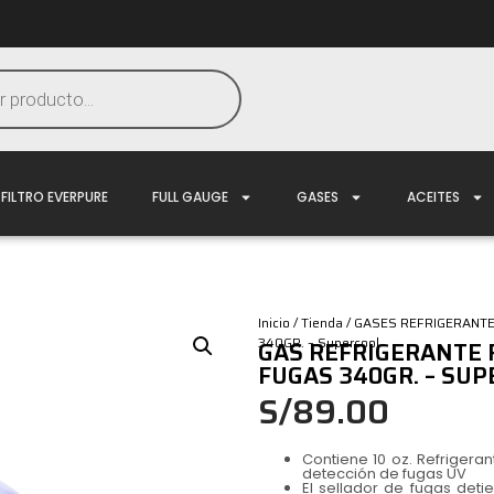
FILTRO EVERPURE
FULL GAUGE
GASES
ACEITES
Inicio
/
Tienda
/
GASES REFRIGERANT
340GR. – Supercool
GAS REFRIGERANTE 
FUGAS 340GR. – SU
S/
89.00
Contiene 10 oz. Refrigeran
detección de fugas UV
El sellador de fugas det