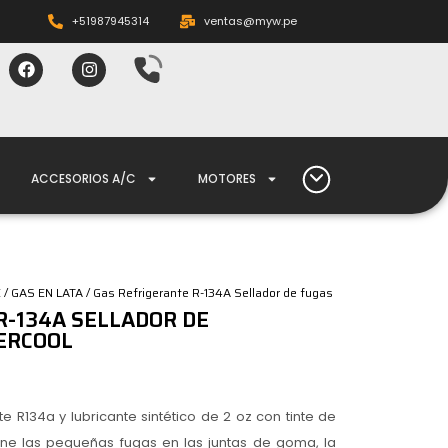
+51987945314
ventas@myw.pe
ACCESORIOS A/C
MOTORES
E
/
GAS EN LATA
/ Gas Refrigerante R-134A Sellador de fugas
R-134A SELLADOR DE
PERCOOL
te R134a y lubricante sintético de 2 oz con tinte de
iene las pequeñas fugas en las juntas de goma, la