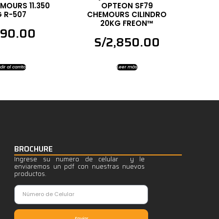
EMOURS 11.350
OPTEON SF79
 R-507
CHEMOURS CILINDRO
20KG FREON™
790.00
S/
2,850.00
ir al carrito
Leer más
BROCHURE
Ingrese su numero de celular y le
enviaremos un pdf con nuestras nuevos
productos.
Enviar