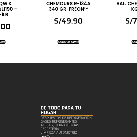
 QWIK
CHEMOURS R-134A
BAL. CH
L1190 –
340 GR. FREON™
KG
-1LB
S/
49.90
S/
.00
rrito
Añadir al carrito
Añad
DE TODO PARA TU
HOGAR
RESPUESTOS DE REFRIGERACIÒN
GASES REFRIGERANTES
ACEITES, HERRAMIENTAS
FERRETERIA
LIMPIEZA AUTOMOTRIZ