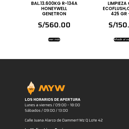
BAL.13.600KG R-134A
LIMPIEZA
HONEYWELL
ECOFLUSH,Q
GENETRON
425 GR 
S/
560.00
S/
150
Leer más
Añadir al ca
LOS HORARIOS DE APERTURA
Lunes a viernes / 09:00 – 18:00
Sábados / 09:00 / 13:00
Calle Juana Alarco de Dammert Mz Q Lote 42