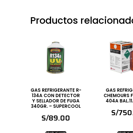
Productos relacionad
GAS REFRIGERANTE R-
GAS REFRI
134A CON DETECTOR
CHEMOURS F
Y SELLADOR DE FUGA
404A BAL.11
340GR. – SUPERCOOL
S/
750
S/
89.00
Añadir al carrito
Añadir al ca