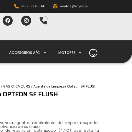
+51987945314
ventas@myw.pe
ACCESORIOS A/C
MOTORES
E
/
GAS CHEMOURS
/ Agente de Limpieza Opteon SF FLUSH
A OPTEON SF FLUSH
encia, igual a; rendimiento de limpieza superior
olvencia de su clase.
 de ebullición optimizado (47″C) que evita la