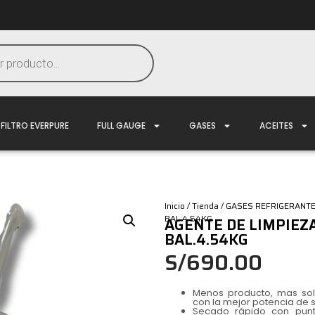
FILTRO EVERPURE
FULL GAUGE
GASES
ACEITES
Inicio
/
Tienda
/
GASES REFRIGERANT
BAL.4.54KG
AGENTE DE LIMPIEZ
BAL.4.54KG
S/
690.00
Menos producto, mas solv
con la mejor potencia de s
Secado rápido con punto