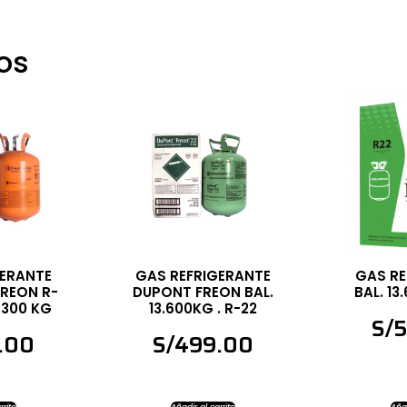
os
GERANTE
GAS REFRIGERANTE
GAS RE
REON R-
DUPONT FREON BAL.
BAL. 13
.300 KG
13.600KG . R-22
S/
5
.00
S/
499.00
rrito
Añadir al carrito
Añad