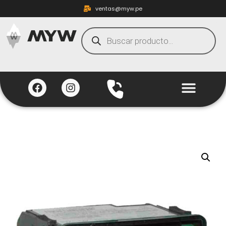
ventas@myw.pe