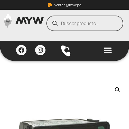
ventas@myw.pe