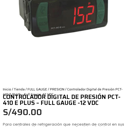
Inicio
/
Tienda
/
FULL GAUGE
/
PRESION
/ Controlador Digital de Presión PCT-
410 E PLUS – Full Gauge -12 VDC
CONTROLADOR DIGITAL DE PRESIÓN PCT-
410 E PLUS – FULL GAUGE -12 VDC
S/
490.00
Para centrales de refrigeración que necesiten de control en sus