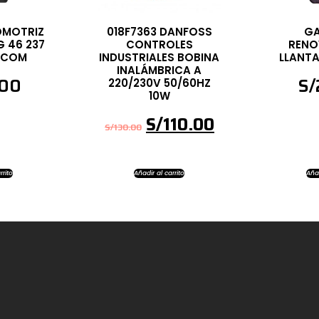
OMOTRIZ
018F7363 DANFOSS
GA
G 46 237
CONTROLES
RENO
RECOM
INDUSTRIALES BOBINA
LLANT
INALÁMBRICA A
.00
S/
220/230V 50/60HZ
10W
S/
110.00
S/
130.00
rrito
Añadir al carrito
Añad