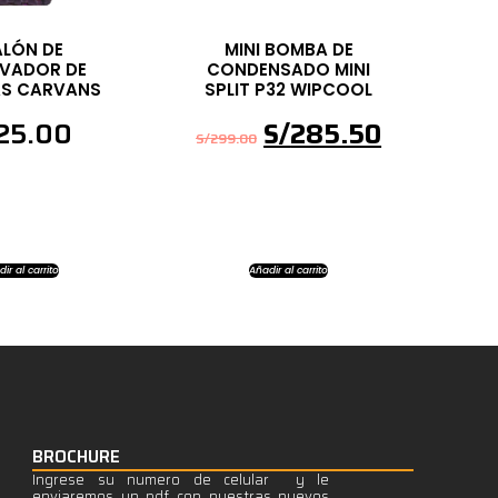
LÓN DE
MINI BOMBA DE
VADOR DE
CONDENSADO ​​MINI
AS CARVANS
SPLIT P32 WIPCOOL
25.00
S/
285.50
S/
299.00
ir al carrito
Añadir al carrito
BROCHURE
Ingrese su numero de celular y le
enviaremos un pdf con nuestras nuevos