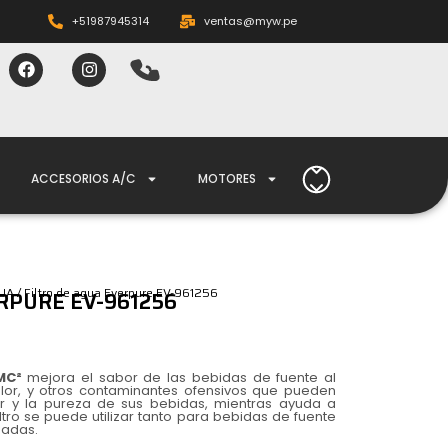
+51987945314
ventas@myw.pe
ACCESORIOS A/C
MOTORES
GUA
/ Filtro de agua Everpure EV-961256
RPURE EV-961256
MC²
mejora el sabor de las bebidas de fuente al
 olor, y otros contaminantes ofensivos que pueden
r y la pureza de sus bebidas, mientras ayuda a
iltro se puede utilizar tanto para bebidas de fuente
nadas.