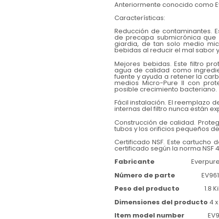
Anteriormente conocido como E
Características:
Reducción de contaminantes. Este
de precapa submicrónica que e
giardia, de tan solo medio mi
bebidas al reducir el mal sabor 
Mejores bebidas. Este filtro pr
agua de calidad como ingredie
fuente y ayuda a retener la carb
medios Micro-Pure II con prot
posible crecimiento bacteriano.
Fácil instalación. El reemplazo d
internas del filtro nunca están 
Construcción de calidad. Proteg
tubos y los orificios pequeños d
Certificado NSF. Este cartucho 
certificado según la norma NSF 
Fabricante
Everpur
Número de parte
EV9612
Peso del producto
1.8 Kil
Dimensiones del producto
4 x
Item model number
EV961