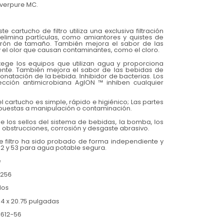
verpure MC.
 cartucho de filtro utiliza una exclusiva filtración
limina partículas, como amiantores y quistes de
crón de tamaño. También mejora el sabor de las
y el olor que causan contaminantes, como el cloro.
otege los equipos que utilizan agua y proporciona
nte. También mejora el sabor de las bebidas de
onatación de la bebida. Inhibidor de bacterias. Los
ección antimicrobiana AgION ™ inhiben cualquier
el cartucho es simple, rápido e higiénico; Las partes
expuestas a manipulación o contaminación.
e los sellos del sistema de bebidas, la bomba, los
e obstrucciones, corrosión y desgaste abrasivo.
de filtro ha sido probado de forma independiente y
42 y 53 para agua potable segura.
e
56
os
 4 x 20.75 pulgadas
2-56