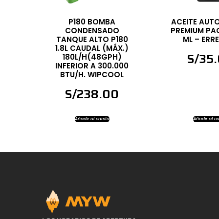
P180 BOMBA
ACEITE AUT
CONDENSADO
PREMIUM PA
TANQUE ALTO P180
ML – ER
1.8L CAUDAL (MÁX.)
S/
35
180L/H(48GPH)
INFERIOR A 300.000
BTU/H. WIPCOOL
S/
238.00
Añadir al carrito
Añadir al ca