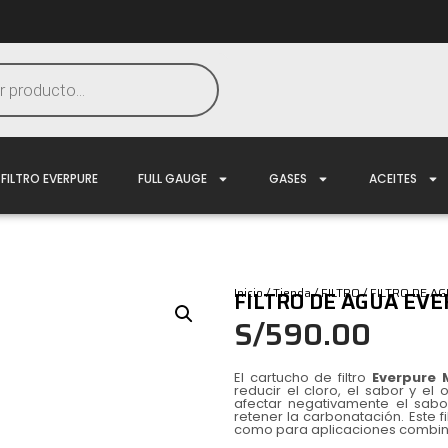
FILTRO EVERPURE
FULL GAUGE
GASES
ACEITES
Inicio
/
Tienda
/
FILTRO
/
FILTRO DE A
FILTRO DE AGUA EVE
S/
590.00
El cartucho de filtro
Everpure 
reducir el cloro, el sabor y el
afectar negativamente el sabo
retener la carbonatación. Este f
como para aplicaciones combi