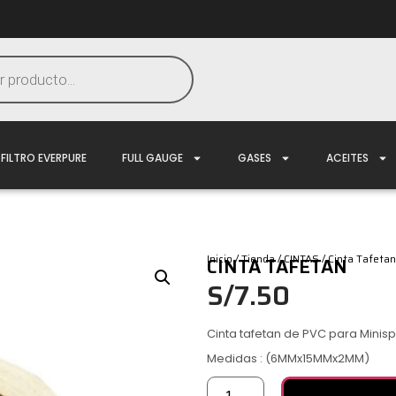
FILTRO EVERPURE
FULL GAUGE
GASES
ACEITES
Inicio
/
Tienda
/
CINTAS
/ Cinta Tafetan
CINTA TAFETAN
S/
7.50
Cinta tafetan de PVC para Minispl
Medidas : (6MMx15MMx2MM)