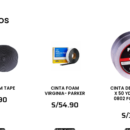
os
M TAPE
CINTA FOAM
CINTA D
VIRGINIA- PARKER
X 50 Y
.90
0802 F
S/
54.90
S/
rrito
Añadir al carrito
Añad