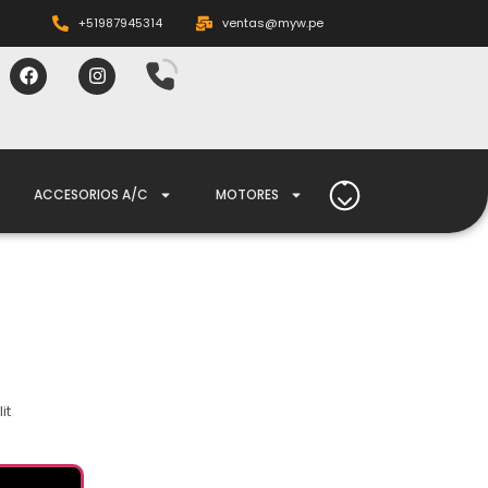
+51987945314
ventas@myw.pe
ACCESORIOS A/C
MOTORES
it