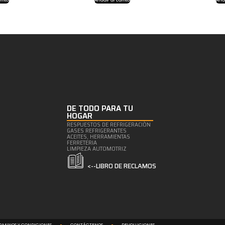
DE TODO PARA TU
HOGAR
RESPUESTOS DE REFRIGERACIÒN
GASES REFRIGERANTES
ACEITES, HERRAMIENTAS
FERRETERIA
LIMPIEZA AUTOMOTRIZ
<--LIBRO DE RECLAMOS
RMINOS Y CONDICIONES
CONTÁCTENOS
DEVOLUCIONES