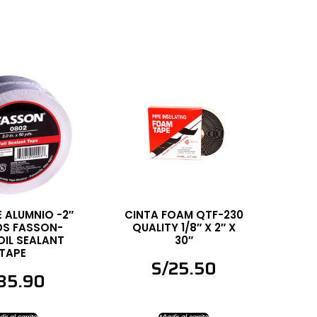
E ALUMNIO -2″
CINTA FOAM QTF-230
DS FASSON-
QUALITY 1/8″ X 2″ X
OIL SEALANT
30″
TAPE
S/
25.50
35.90
ir al carrito
Añadir al carrito