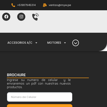
+51987945314
ventas@myw.pe
ACCESORIOS A/C
MOTORES
BROCHURE
Ingrese su numero de celular y le
enviaremos un pdf con nuestras nuevos
productos.